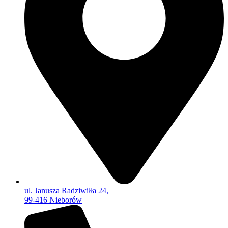
ul. Janusza Radziwiłła 24,
99-416 Nieborów