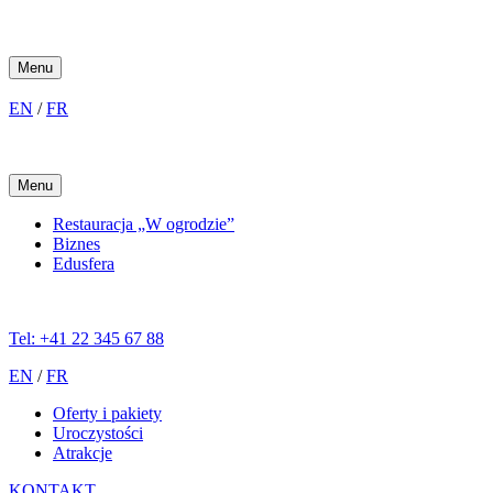
Menu
EN
/
FR
Menu
Restauracja „W ogrodzie”
Biznes
Edusfera
Tel: +41 22 345 67 88
EN
/
FR
Oferty i pakiety
Uroczystości
Atrakcje
KONTAKT