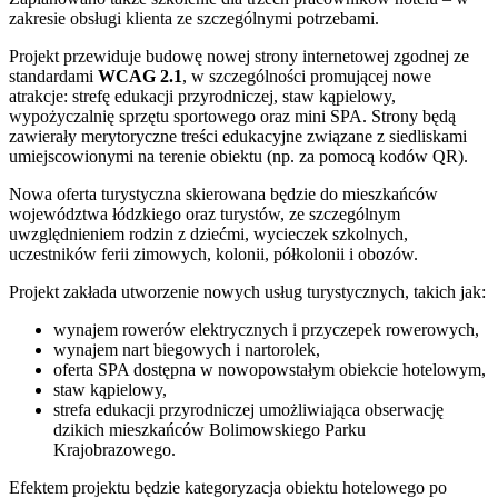
zakresie obsługi klienta ze szczególnymi potrzebami.
Projekt przewiduje budowę nowej strony internetowej zgodnej ze
standardami
WCAG 2.1
, w szczególności promującej nowe
atrakcje: strefę edukacji przyrodniczej, staw kąpielowy,
wypożyczalnię sprzętu sportowego oraz mini SPA. Strony będą
zawierały merytoryczne treści edukacyjne związane z siedliskami
umiejscowionymi na terenie obiektu (np. za pomocą kodów QR).
Nowa oferta turystyczna skierowana będzie do mieszkańców
województwa łódzkiego oraz turystów, ze szczególnym
uwzględnieniem rodzin z dziećmi, wycieczek szkolnych,
uczestników ferii zimowych, kolonii, półkolonii i obozów.
Projekt zakłada utworzenie nowych usług turystycznych, takich jak:
wynajem rowerów elektrycznych i przyczepek rowerowych,
wynajem nart biegowych i nartorolek,
oferta SPA dostępna w nowopowstałym obiekcie hotelowym,
staw kąpielowy,
strefa edukacji przyrodniczej umożliwiająca obserwację
dzikich mieszkańców Bolimowskiego Parku
Krajobrazowego.
Efektem projektu będzie kategoryzacja obiektu hotelowego po