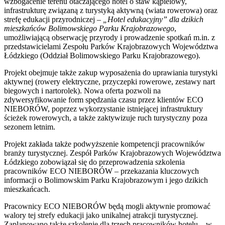
wzbogacenie terenu otaczającego hotel o staw kąpielowy,
infrastrukturę związaną z turystyką aktywną (wiata rowerowa) oraz
strefę edukacji przyrodniczej –
„Hotel edukacyjny” dla dzikich
mieszkańców Bolimowskiego Parku Krajobrazowego
,
umożliwiającą obserwację przyrody i prowadzenie spotkań m.in. z
przedstawicielami Zespołu Parków Krajobrazowych Województwa
Łódzkiego (Oddział Bolimowskiego Parku Krajobrazowego).
Projekt obejmuje także zakup wyposażenia do uprawiania turystyki
aktywnej (rowery elektryczne, przyczepki rowerowe, zestawy nart
biegowych i nartorolek). Nowa oferta pozwoli na
zdywersyfikowanie form spędzania czasu przez klientów ECO
NIEBORÓW, poprzez wykorzystanie istniejącej infrastruktury
ścieżek rowerowych, a także zaktywizuje ruch turystyczny poza
sezonem letnim.
Projekt zakłada także podwyższenie kompetencji pracowników
branży turystycznej. Zespół Parków Krajobrazowych Województwa
Łódzkiego zobowiązał się do przeprowadzenia szkolenia
pracowników ECO NIEBORÓW – przekazania kluczowych
informacji o Bolimowskim Parku Krajobrazowym i jego dzikich
mieszkańcach.
Pracownicy ECO NIEBORÓW będą mogli aktywnie promować
walory tej strefy edukacji jako unikalnej atrakcji turystycznej.
Zaplanowano także szkolenie dla trzech pracowników hotelu – w